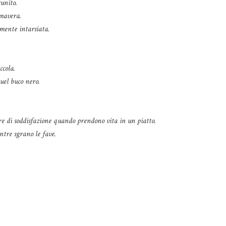
runito.
imavera.
amente intarsiata.
ccola.
uel buco nero.
 di soddisfazione quando prendono vita in un piatto.
ntre sgrano le fave.