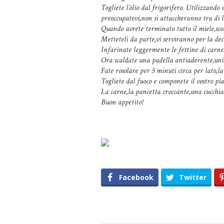
Togliete l’olio dal frigorifero. Utilizzando
preoccupatevi,non si attaccheranno tra di l
Quando avrete terminato tutto il miele,scola
Metteteli da parte,vi serviranno per la dec
Infarinate leggermente le fettine di carne
Ora scaldate una padella antiaderente,unite
Fate rosolare per 5 minuti circa per lato,la
Togliete dal fuoco e componete il vostro pi
La carne,la pancetta croccante,una cucchia
Buon appetito!
Facebook
Twitter