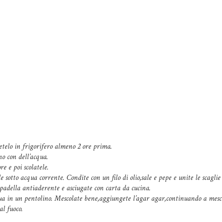
netelo in frigorifero almeno 2 ore prima.
o con dell’acqua.
e e poi scolatele.
e sotto acqua corrente. Condite con un filo di olio,sale e pepe e unite le scaglie
 padella antiaderente e asciugate con carta da cucina.
qua in un pentolino. Mescolate bene,a
ggiungete l’agar agar,continuando a mesc
al fuoco.