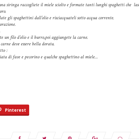
 una siringa raccogliete il miele sciolto e formate tanti lunghi spaghetti che las
oro.
te gli spaghettini dall’olio e risciacquateli sotto acqua corrente.
orazione.
.
 un filo d’olio e il burro,poi aggiungete la carne.
 carne deve essere bella dorata.
atto :
iata di fave e pecorino e qualche spaghettino al miele…
Pinterest