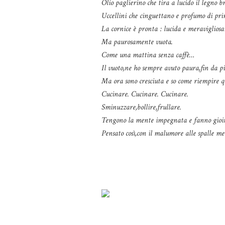
Olio paglierino che tira a lucido il legno b
Uccellini che cinguettano e profumo di pr
La cornice è pronta : lucida e meraviglios
Ma paurosamente vuota.
Come una mattina senza caffè…
Il vuoto,ne ho sempre avuto paura,fin da pi
Ma ora sono cresciuta e so come riempire q
Cucinare. Cucinare. Cucinare.
Sminuzzare,bollire,frullare.
Tengono la mente impegnata e fanno gioire
Pensato così,con il malumore alle spalle me