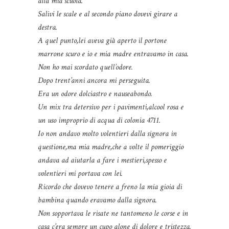
alla mia scuola.
Salivi le scale e al secondo piano dovevi girare a
destra.
A quel punto,lei aveva già aperto il portone
marrone scuro e io e mia madre entravamo in casa.
Non ho mai scordato quell’odore.
Dopo trent’anni ancora mi perseguita.
Era un odore dolciastro e nauseabondo.
Un mix tra detersivo per i pavimenti,alcool rosa e
un uso improprio di acqua di colonia 4711.
Io non andavo molto volentieri dalla signora in
questione,ma mia madre,che a volte il pomeriggio
andava ad aiutarla a fare i mestieri,spesso e
volentieri mi portava con lei.
Ricordo che dovevo tenere a freno la mia gioia di
bambina quando eravamo dalla signora.
Non sopportava le risate ne tantomeno le corse e in
casa c’era sempre un cupo alone di dolore e tristezza.