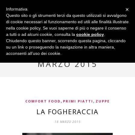
×
Informativa
Questo sito o gli strumenti terzi da questo utilizzati si avvalgono
di cookie necessari al funzionamento ed utili alle finalità illustrate
nella cookie policy. Se vuoi saperne di più o negare il consenso
a tutti o ad alcuni cookie, consulta la
cookie policy
.
Chiudendo questo banner, scorrendo questa pagina, cliccando
su un link o proseguendo la navigazione in altra maniera,
acconsenti all’uso dei cookie.
Monthly Archives
MARZO 2015
,
,
COMFORT FOOD
PRIMI PIATTI
ZUPPE
LA FOGHERACCIA
18 MARZO 2015