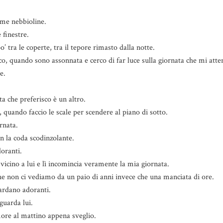
rime nebbioline.
finestre.
’ tra le coperte, tra il tepore rimasto dalla notte.
o, quando sono assonnata e cerco di far luce sulla giornata che mi atte
e.
a che preferisco è un altro.
 quando faccio le scale per scendere al piano di sotto.
rnata.
n la coda scodinzolante.
doranti.
vicino a lui e lì incomincia veramente la mia giornata.
che non ci vediamo da un paio di anni invece che una manciata di ore.
ardano adoranti.
uarda lui.
more al mattino appena sveglio.