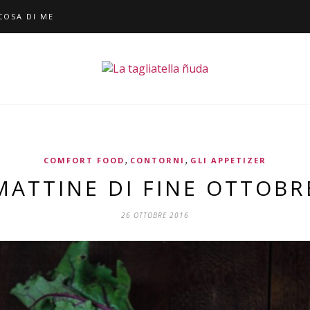
COSA DI ME
,
,
COMFORT FOOD
CONTORNI
GLI APPETIZER
MATTINE DI FINE OTTOBR
26 OTTOBRE 2016