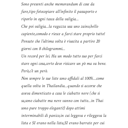
Sono presenti anche memorandum di cose da
fare,tipo fotocopiare all’infinito il passaporto e
riporlo in ogni tasca della valigia…
Che poi valigia…la ragazza usa uno zaino,bello
capiente,comodo e riesce a farci stare proprio tutto!
Pensate che l’ultima volta è riuscita a partire 20
giorni con 8 chilogrammi…
Un record per lei. Ha un modo tutto suo per farci
stare ogni cosa,certo deve risicare un pò ma va bene.
Però,c’è un però.
Non sempre le sue liste sono affidali al 100%…come
quella volta in Thailandia…quando si accorse che
aveva dimenticato a casa le ciabatte nere (che si
sa,sono ciabatte ma nere vanno con tutto…in Thai
sono pure troppo eleganti!) dopo attimi
interminabili di panico,in cui leggeva e rileggeva la
lista e SI erano nella lista,SI erano barrate per cui