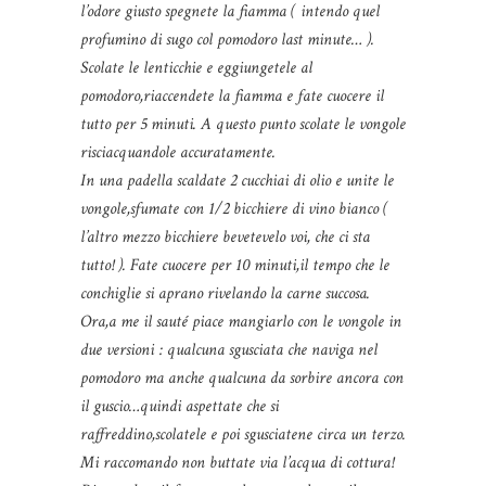
l’odore giusto spegnete la fiamma ( intendo quel
profumino di sugo col pomodoro last minute… ).
Scolate le lenticchie e eggiungetele al
pomodoro,riaccendete la fiamma e fate cuocere il
tutto per 5 minuti. A questo punto scolate le vongole
risciacquandole accuratamente.
In una padella scaldate 2 cucchiai di olio e unite le
vongole,sfumate con 1/2 bicchiere di vino bianco (
l’altro mezzo bicchiere bevetevelo voi, che ci sta
tutto! ). Fate cuocere per 10 minuti,il tempo che le
conchiglie si aprano rivelando la carne succosa.
Ora,a me il sauté piace mangiarlo con le vongole in
due versioni : qualcuna sgusciata che naviga nel
pomodoro ma anche qualcuna da sorbire ancora con
il guscio…quindi aspettate che si
raffreddino,scolatele e poi sgusciatene circa un terzo.
Mi raccomando non buttate via l’acqua di cottura!