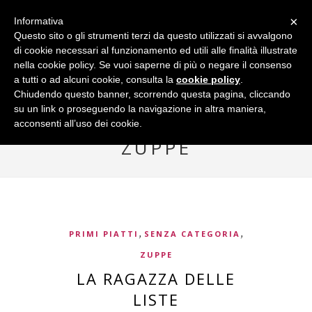
×
Informativa
Questo sito o gli strumenti terzi da questo utilizzati si avvalgono
di cookie necessari al funzionamento ed utili alle finalità illustrate
nella cookie policy. Se vuoi saperne di più o negare il consenso
a tutti o ad alcuni cookie, consulta la
cookie policy
.
Chiudendo questo banner, scorrendo questa pagina, cliccando
su un link o proseguendo la navigazione in altra maniera,
acconsenti all’uso dei cookie.
Browsing Category
ZUPPE
,
,
PRIMI PIATTI
SENZA CATEGORIA
ZUPPE
LA RAGAZZA DELLE
LISTE