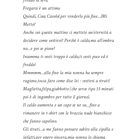
freddo la sera.
Fregarsi è un attimo.
Quindi, Cosa Cavolo(per renderlo più fine…)Mi
Metto?
Anche voi queste mattine ci mettete un’eternità a
decidere come vestirvi? Perchè è caldo,ma all’ombra
no…e poi se piove?
Insomma ti vesti troppo è caldo,ti vesti poco ed è
freddo!
Mmmmm…alla fine la mia nonna ha sempre
ragione,tocca fare come dice lei : vestirsi a strati!
Maglietta,felpa,giubbotto (che serve tipo 15 minuti
poi è di ingombro per tutto il giorno).
Il caldo aumenta e un capo se ne va…fino a
rimanere in t-shirt con le braccia nude bianchicce
che fanno capolino.
Gli strati…a me fanno pensare subito alla cipolla e
infatti,per essere sincera,mia nonna lo chiama