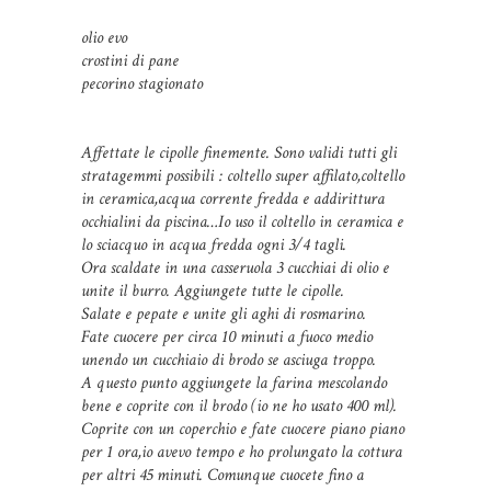
olio evo
crostini di pane
pecorino stagionato
Affettate le cipolle finemente. Sono validi tutti gli
stratagemmi possibili : coltello super affilato,coltello
in ceramica,acqua corrente fredda e addirittura
occhialini da piscina…Io uso il coltello in ceramica e
lo sciacquo in acqua fredda ogni 3/4 tagli.
Ora scaldate in una casseruola 3 cucchiai di olio e
unite il burro. Aggiungete tutte le cipolle.
Salate e pepate e unite gli aghi di rosmarino.
Fate cuocere per circa 10 minuti a fuoco medio
unendo un cucchiaio di brodo se asciuga troppo.
A questo punto aggiungete la farina mescolando
bene e coprite con il brodo (io ne ho usato 400 ml).
Coprite con un coperchio e fate cuocere piano piano
per 1 ora,io avevo tempo e ho prolungato la cottura
per altri 45 minuti. Comunque cuocete fino a