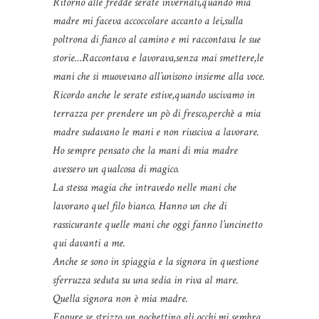
Ritorno alle fredde serate invernali,quando mia
madre mi faceva accoccolare accanto a lei,sulla
poltrona di fianco al camino e mi raccontava le sue
storie…Raccontava e lavorava,senza mai smettere,le
mani che si muovevano all’unisono insieme alla voce.
Ricordo anche le serate estive,quando uscivamo in
terrazza per prendere un pò di fresco,perchè a mia
madre sudavano le mani e non riusciva a lavorare.
Ho sempre pensato che la mani di mia madre
avessero un qualcosa di magico.
La stessa magia che intravedo nelle mani che
lavorano quel filo bianco. Hanno un che di
rassicurante quelle mani che oggi fanno l’uncinetto
qui davanti a me.
Anche se sono in spiaggia e la signora in questione
sferruzza seduta su una sedia in riva al mare.
Quella signora non è mia madre.
Eppure se strizzo un pochettino gli occhi,mi sembra