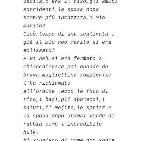
uscita,c’era il riso,gli amici
sorridenti,la sposa dopo
sempre più incazzata,e…mio
marito?
Cioè,tempo di una scalinata e
già il mio neo marito si era
eclissato?
E va bèh…si era fermato a
chiacchierare…poi quando da
brava mogliettina rompipalle
l’ho richiamato
all’ordine..ecco le foto di
rito,i baci,gli abbracci,i
saluti,il mojito,lo spritz e
la sposa dopo oramai verde di
rabbia come l’incredibile
hulk.
Mi stupisco di come non abbia