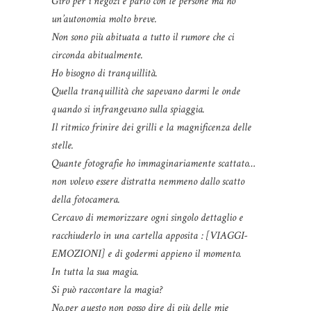
Giro per i negozi e parlo con le persone ma ho
un’autonomia molto breve.
Non sono più abituata a tutto il rumore che ci
circonda abitualmente.
Ho bisogno di tranquillità.
Quella tranquillità che sapevano darmi le onde
quando si infrangevano sulla spiaggia.
Il ritmico frinire dei grilli e la magnificenza delle
stelle.
Quante fotografie ho immaginariamente scattato…
non volevo essere distratta nemmeno dallo scatto
della fotocamera.
Cercavo di memorizzare ogni singolo dettaglio e
racchiuderlo in una cartella apposita : [VIAGGI-
EMOZIONI] e di godermi appieno il momento.
In tutta la sua magia.
Si può raccontare la magia?
No,per questo non posso dire di più delle mie