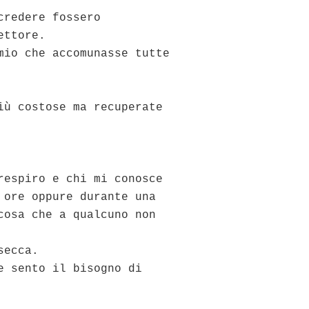
credere fossero
ettore.
mio che accomunasse tutte
iù costose ma recuperate
respiro e chi mi conosce
 ore oppure durante una
cosa che a qualcuno non
secca.
e sento il bisogno di