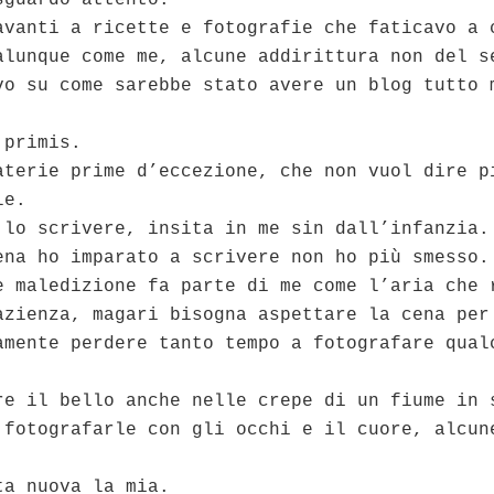
sguardo attento.
avanti a ricette e fotografie che faticavo a 
alunque come me, alcune addirittura non del s
vo su come sarebbe stato avere un blog tutto 
 primis.
aterie prime d’eccezione, che non vuol dire p
le.
 lo scrivere, insita in me sin dall’infanzia.
ena ho imparato a scrivere non ho più smesso.
e maledizione fa parte di me come l’aria che 
azienza, magari bisogna aspettare la cena per
amente perdere tanto tempo a fotografare qual
re il bello anche nelle crepe di un fiume in 
 fotografarle con gli occhi e il cuore, alcun
.
ta nuova la mia.