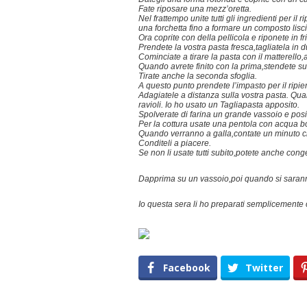
Fate riposare una mezz’oretta.
Nel frattempo unite tutti gli ingredienti per i
una forchetta fino a formare un composto lisc
Ora coprite con della pellicola e riponete in fr
Prendete la vostra pasta fresca,tagliatela in 
Cominciate a tirare la pasta con il matterello
Quando avrete finito con la prima,stendete su
Tirate anche la seconda sfoglia.
A questo punto prendete l’impasto per il ripie
Adagiatele a distanza sulla vostra pasta. Quand
ravioli. Io ho usato un Tagliapasta apposito.
Spolverate di farina un grande vassoio e posizi
Per la cottura usate una pentola con acqua boll
Quando verranno a galla,contate un minuto cir
Conditeli a piacere.
Se non li usate tutti subito,potete anche conge
Dapprima su un vassoio,poi quando si saranno 
Io questa sera li ho preparati semplicemente c
Facebook
Twitter