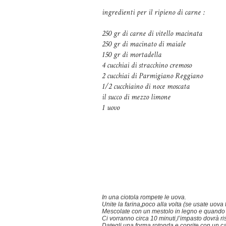
ingredienti per il ripieno di carne :
250 gr di carne di vitello macinata
250 gr di macinato di maiale
150 gr di mortadella
4 cucchiai di stracchino cremoso
2 cucchiai di Parmigiano Reggiano
1/2 cucchiaino di noce moscata
il succo di mezzo limone
1 uovo
In una ciotola rompete le uova.
Unite la farina,poco alla volta (se usate uova
Mescolate con un mestolo in legno e quando l
Ci vorranno circa 10 minuti,l’impasto dovrà ri
Dategli una forma rotonda e coprite con un c