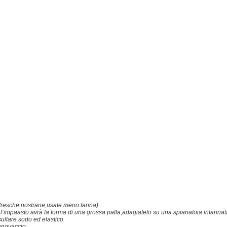
 fresche nostrane,usate meno farina).
’impaasto avrà la forma di una grossa palla,adagiatelo su una spianatoia infarinat
sultare sodo ed elastico.
anovaccio.