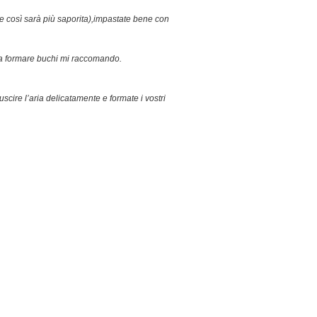
ieme così sarà più saporita),impastate bene con
enza formare buchi mi raccomando.
scire l’aria delicatamente e formate i vostri