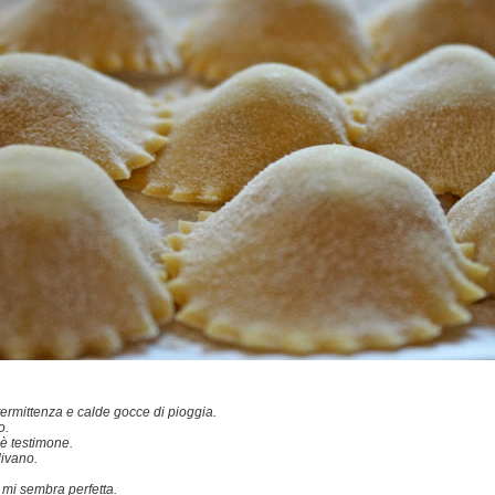
ermittenza e calde gocce di pioggia.
o.
 è testimone.
divano.
mi sembra perfetta.