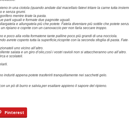
l ripieno in una ciotola (quando andate dal macellaio fatevi tritare la carne tutta ins
io e senza grumi.
igorifero mentre tirate la pasta.
due parti uguali e formate due pagnotte uguali.
,allargatela e allungatela più che potete. Fatela diventare più sottile che potete s
 un ripiano e coprite con un canovaccio per non farla seccare troppo.
no e poco alla volta formatene tante palline poco più grandi di una nocciola.
o avrete coperto tutta la superficie,ricoprite con la seconda sfoglia di pasta. Fate u
onateli uno vicino all’altro.
ente salata e un giro d’olio,così i vostri ravioli non si attaccheranno uno all’altro.
ca e scolateli.
larli.
induriti appena potete trasferirli tranquillamente nei sacchetti gelo.
on un pò di burro e salvia,per esaltare appieno il sapore del ripieno.
Pinterest