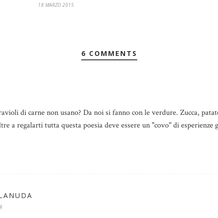
18 MARZO 2015
6 COMMENTS
ravioli di carne non usano? Da noi si fanno con le verdure. Zucca, patate
ltre a regalarti tutta questa poesia deve essere un "covo" di esperienze 
LLANUDA
8