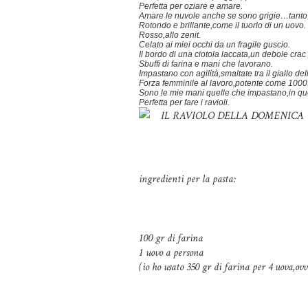
Perfetta per oziare e amare.
Amare le nuvole anche se sono grigie…tanto d
Rotondo e brillante,come il tuorlo di un uovo.
Rosso,allo zenit.
Celato ai miei occhi da un fragile guscio.
Il bordo di una ciotola laccata,un debole crac 
Sbuffi di farina e mani che lavorano.
Impastano con agilità,smaltate tra il giallo del
Forza femminile al lavoro,potente come 1000 
Sono le mie mani quelle che impastano,in qu
Perfetta per fare i ravioli.
IL RAVIOLO DELLA DOMENICA
ingredienti per la pasta:
100 gr di farina
1 uovo a persona
(io ho usato 350 gr di farina per 4 uova,ovv